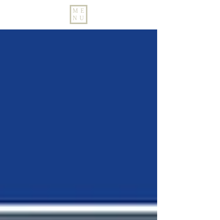
ME
NU