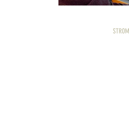
STROM:
Gottschedstraße 40 |
© 