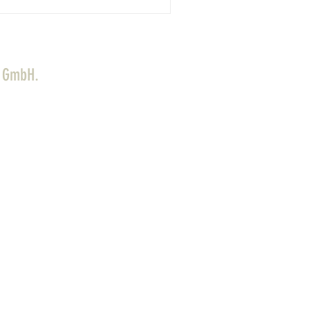
M GmbH.
+49 (0) 151 1578 2054
026