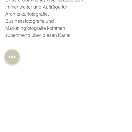
immer weiter und Aufträge für 
Architekturfotografie, 
Businessfotografie und 
Marketingfotografie kommen 
zunehmend über diesen Kanal.
Architekturfotografie
fotgrafie
Businessfotografie
social Media
social selling
social selling index
ssi
linkedIn
online business
Daily Business
digitale fotos
fotoabzüge
akustikbilder
Marketingfotografie
Social Media